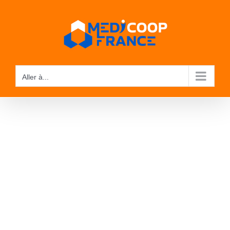
Passer
au
contenu
Aller à...