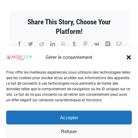
Valen
prése
ces
Share This Story, Choose Your
nouve
parra
Platform!
Facebook
Twitter
Reddit
LinkedIn
WhatsApp
Tumblr
Pinterest
Vk
Xing
Email
Gérer le consentement
Pour offrir les meilleures expériences, nous utilisons des technologies telles
À propos de l'auteur :
admin_patrick
que les cookies pour stocker et/ou accéder aux informations des appareils.
Le fait de consentir à ces technologies nous permettra de traiter des
données telles que le comportement de navigation ou les ID uniques sur ce
site. Le fait de ne pas consentir ou de retirer son consentement peut avoir
un effet négatif sur certaines caractéristiques et fonctions.
Accepter
Articles similaires
Refuser