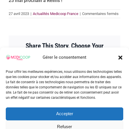
25 mai prochain à Reims !
sur
27 avril 2023
|
Actualités Medicoop France
|
Commentaires fermés
Une
premi
éditio
au
Villag
Share This Story, Choose Your
des
recrut
Platform!
réussi
Gérer le consentement
Facebook
Twitter
Reddit
LinkedIn
WhatsApp
Tumblr
Pinterest
Vk
Xing
Email
Pour offrir les meilleures expériences, nous utilisons des technologies telles
que les cookies pour stocker et/ou accéder aux informations des appareils.
Le fait de consentir à ces technologies nous permettra de traiter des
données telles que le comportement de navigation ou les ID uniques sur ce
site. Le fait de ne pas consentir ou de retirer son consentement peut avoir
un effet négatif sur certaines caractéristiques et fonctions.
À propos de l'auteur :
admin_patrick
Accepter
Refuser