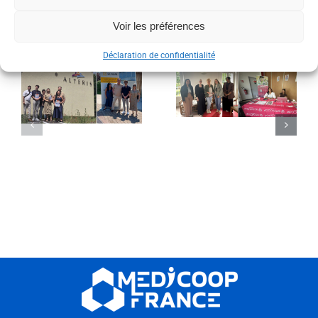
Voir les préférences
Articles similaires
Déclaration de confidentialité
Présence
n
Job dating
dans le Loiret
Lille Avenirs
(59)