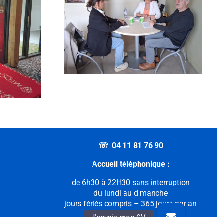
at Mission
ont-Ferrand
)
☏ 04 11 81 76 90
Accueil téléphonique :
de 6h30 à 22H30 sans interruption
du lundi au dimanche
jours fériés compris – 365 jours par an