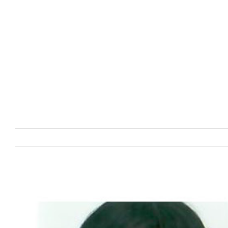
Voir
l'image
agrandie