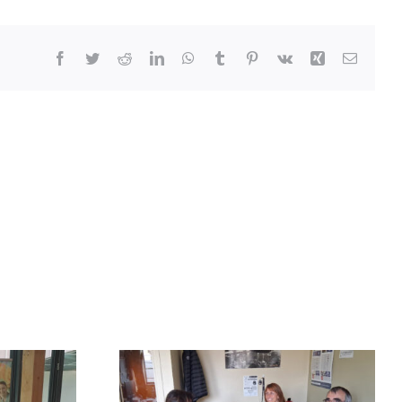
Facebook
Twitter
Reddit
LinkedIn
WhatsApp
Tumblr
Pinterest
Vk
Xing
Email