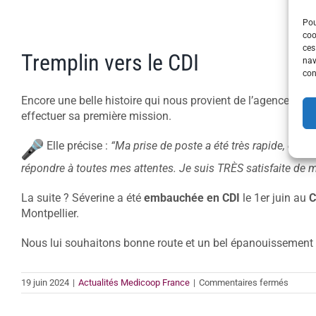
Pou
coo
ces
Tremplin vers le CDI
nav
con
Encore une belle histoire qui nous provient de l’agence
MEDI
effectuer sa première mission.
Elle précise :
“Ma prise de poste a été très rapide, et co
répondre à toutes mes attentes. Je suis TRÈS satisfaite de m
La suite ? Séverine a été
embauchée en CDI
le 1er juin au
C
Montpellier.
Nous lui souhaitons bonne route et un bel épanouissement
sur
19 juin 2024
|
Actualités Medicoop France
|
Commentaires fermés
Trempl
vers