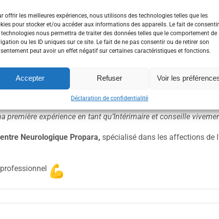
r offrir les meilleures expériences, nous utilisons des technologies telles que les
kies pour stocker et/ou accéder aux informations des appareils. Le fait de consentir
 technologies nous permettra de traiter des données telles que le comportement de
igation ou les ID uniques sur ce site. Le fait de ne pas consentir ou de retirer son
sentement peut avoir un effet négatif sur certaines caractéristiques et fonctions.
COOP France Occitanie !
Séverine C.,
suite à ces études d’aid
Accepter
Refuser
Voir les préférence
Déclaration de confidentialité
rrespondait à mes attentes. Sandra, qui s’est occupé de moi durant 
a première expérience en tant qu’Intérimaire et conseille vivemen
entre Neurologique Propara,
spécialisé dans les affections de 
 professionnel
in