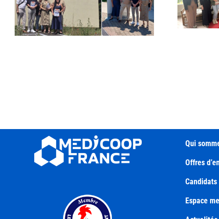
Présence dans le
Loiret
Qui somme
Offres d’e
Candidats
Espace m