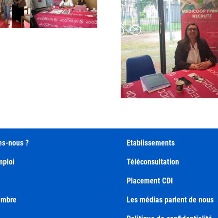
Partenari
Locale Clerm
Job dating Lille
(63
Avenirs (59)
s-nous ?
Etablissements
mploi
Téléconsultation
Placement CDI
embre
Les médias parlent de nous