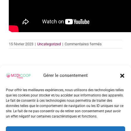
sur
15 février 2023
|
Uncategorized
|
Commentaires fermés
Spéciale
100ème
:
les
coulisses
Gérer le consentement
Share This Story, Choose Your
de
la
Platform!
brève
Pour offrir les meilleures expériences, nous utilisons des technologies telles
MEDICOOP
que les cookies pour stocker et/ou accéder aux informations des appareils.
Facebook
Twitter
Reddit
LinkedIn
WhatsApp
Tumblr
Pinterest
Vk
Xing
Email
Le fait de consentir à ces technologies nous permettra de traiter des
données telles que le comportement de navigation ou les ID uniques sur ce
site. Le fait de ne pas consentir ou de retirer son consentement peut avoir
un effet négatif sur certaines caractéristiques et fonctions.
À propos de l'auteur :
admin_patrick