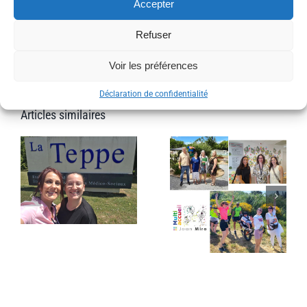
Accepter
Refuser
Voir les préférences
Déclaration de confidentialité
Articles similaires
s
Echanges
Des visites
avec l’ADAPEI
et du sport
63
solidaire en
e
Occitanie