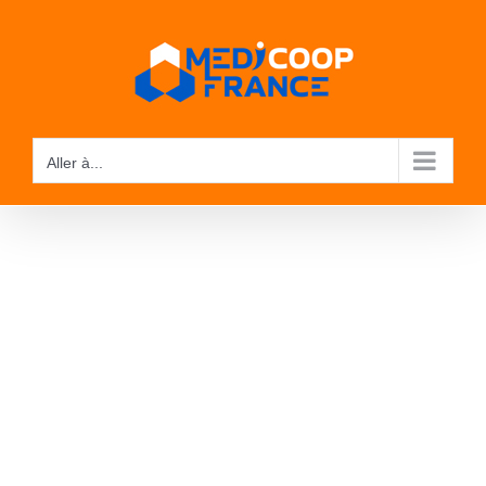
Passer
au
contenu
Aller à...