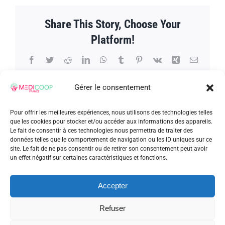
sur
un
Share This Story, Choose Your
nom”
–
Platform!
12èm
épiso
:
Facebook
Twitter
Reddit
LinkedIn
WhatsApp
Tumblr
Pinterest
Vk
Xing
Email
l’age
MEDI
Franc
Gérer le consentement
Auver
Limou
Pour offrir les meilleures expériences, nous utilisons des technologies telles
À propos de l'auteur :
admin_patrick
que les cookies pour stocker et/ou accéder aux informations des appareils.
Le fait de consentir à ces technologies nous permettra de traiter des
données telles que le comportement de navigation ou les ID uniques sur ce
site. Le fait de ne pas consentir ou de retirer son consentement peut avoir
un effet négatif sur certaines caractéristiques et fonctions.
Accepter
Articles similaires
Refuser