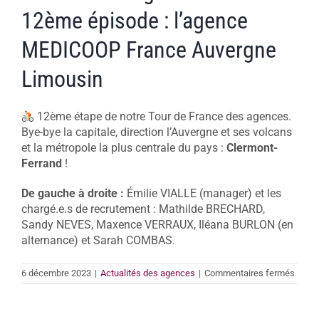
12ème épisode : l’agence
MEDICOOP France Auvergne
Limousin
12ème étape de notre Tour de France des agences.
Bye-bye la capitale, direction l’Auvergne et ses volcans
et la métropole la plus centrale du pays :
Clermont-
Ferrand
!
De gauche à droite :
Émilie VIALLE (manager) et les
chargé.e.s de recrutement : Mathilde BRECHARD,
Sandy NEVES, Maxence VERRAUX, Iléana BURLON (en
alternance) et Sarah COMBAS.
sur
6 décembre 2023
|
Actualités des agences
|
Commentaires fermés
Série
“un
visag