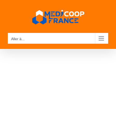
Passer
au
contenu
Aller à...