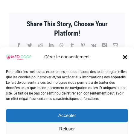
de
l’Emploi
et
de
Share This Story, Choose Your
la
Formation
Platform!
à
Neauphle
Le
Facebook
Twitter
Reddit
LinkedIn
WhatsApp
Tumblr
Pinterest
Vk
Xing
Email
Château
Gérer le consentement
Pour offrir les meilleures expériences, nous utilisons des technologies telles
que les cookies pour stocker et/ou accéder aux informations des appareils.
À propos de l'auteur :
admin_patrick
Le fait de consentir à ces technologies nous permettra de traiter des
données telles que le comportement de navigation ou les ID uniques sur ce
site. Le fait de ne pas consentir ou de retirer son consentement peut avoir
un effet négatif sur certaines caractéristiques et fonctions.
Accepter
Refuser
Articles similaires