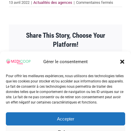
sur
13 avril 2022
|
Actualités des agences
|
Commentaires fermés
Retour
spontané
d’une
intérimaire
bretonne
Share This Story, Choose Your
sur
la
Platform!
formation
Facebook
Twitter
Reddit
LinkedIn
WhatsApp
Tumblr
Pinterest
Vk
Xing
Email
Gérer le consentement
Pour offrir les meilleures expériences, nous utilisons des technologies telles
que les cookies pour stocker et/ou accéder aux informations des appareils.
Le fait de consentir à ces technologies nous permettra de traiter des
À propos de l'auteur :
admin_patrick
données telles que le comportement de navigation ou les ID uniques sur ce
site. Le fait de ne pas consentir ou de retirer son consentement peut avoir
un effet négatif sur certaines caractéristiques et fonctions.
Accepter