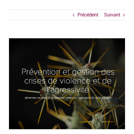
Précédent
Suivant
Voir
l'image
agrandie