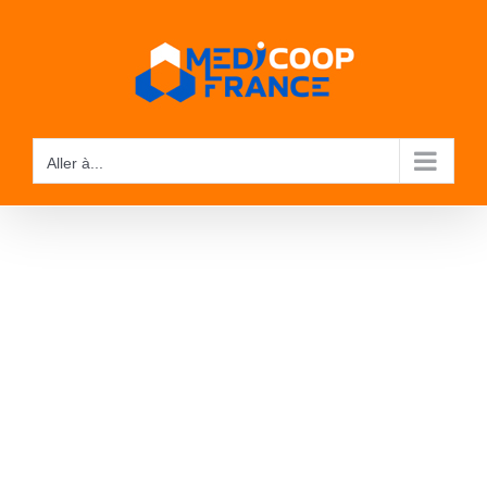
Passer
au
contenu
Aller à...