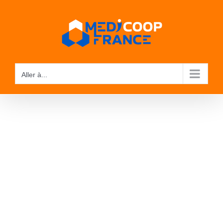
Passer
au
contenu
Aller à...