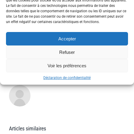
que les cookies pour stocker et/ou accéder aux informations des appareils.
Rhône
Le fait de consentir à ces technologies nous permettra de traiter des
Alpes
données telles que le comportement de navigation ou les ID uniques sur ce
:
site. Le fait de ne pas consentir ou de retirer son consentement peut avoir
Share This Story, Choose Your
du
un effet négatif sur certaines caractéristiques et fonctions.
stade
Platform!
vers
l’empl
Accepter
!
Facebook
Twitter
Reddit
LinkedIn
WhatsApp
Tumblr
Pinterest
Vk
Xing
Email
Refuser
Voir les préférences
À propos de l'auteur :
admin_patrick
Déclaration de confidentialité
Articles similaires