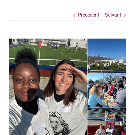
Précédent
Suivant
Voir
l'image
agrandie