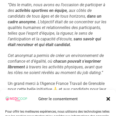
“Dès le matin, nous avons eu l’occasion de participer à
des
activités sportives en équipe,
aux côtés de
candidats de tous âges et de tous horizons,
dans un
cadre anonyme.
L’objectif était de se concentrer sur les
qualités humaines et relationnelles des participants,
telles que l’esprit d’équipe, la rigueur, le sens de
l’anticipation et la capacité d’écoute,
sans savoir qui
était recruteur et qui était candidat.
Cet anonymat a permis de créer un environnement de
confiance et d’égalité, où
chacun pouvait s’exprimer
librement
à travers les activités physiques, avant que
les rôles ne soient révélés au moment du job dating.”
Un grand merci à l’Agence France Travail de Grenoble
pour cette belle initiative
et aux candidats pour leur
enthousiasme et leur énergie.
Gérer le consentement
sur
23 avril 2025
|
Actualités Medicoop France
|
Commentaires fermés
MEDI
Pour offrir les meilleures expériences, nous utilisons des technologies telles
Franc