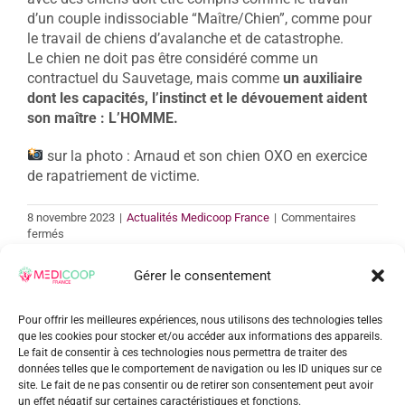
d’un couple indissociable “Maître/Chien”, comme pour
le travail de chiens d’avalanche et de catastrophe.
Le chien ne doit pas être considéré comme un
contractuel du Sauvetage, mais comme
un auxiliaire
dont les capacités, l’instinct et le dévouement aident
son maître : L’HOMME.
sur la photo : Arnaud et son chien OXO en exercice
de rapatriement de victime.
8 novembre 2023
|
Actualités Medicoop France
|
Commentaires
sur
fermés
MEDICOOP
France
Gérer le consentement
Bretagne
avec
le
Pour offrir les meilleures expériences, nous utilisons des technologies telles
Share This Story, Choose Your
meilleur
que les cookies pour stocker et/ou accéder aux informations des appareils.
ami
Le fait de consentir à ces technologies nous permettra de traiter des
Platform!
de
données telles que le comportement de navigation ou les ID uniques sur ce
l’homme
site. Le fait de ne pas consentir ou de retirer son consentement peut avoir
Facebook
Twitter
Reddit
LinkedIn
WhatsApp
Tumblr
Pinterest
Vk
Xing
Email
un effet négatif sur certaines caractéristiques et fonctions.