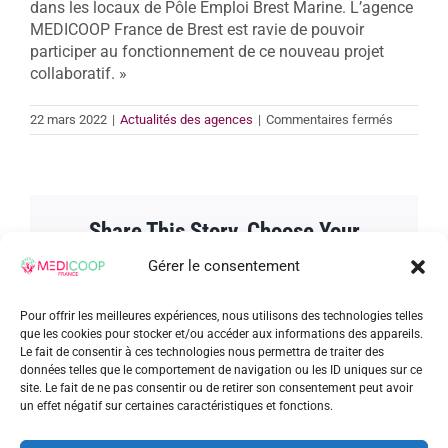
dans les locaux de Pôle Emploi Brest Marine. L’agence
MEDICOOP France de Brest est ravie de pouvoir
participer au fonctionnement de ce nouveau projet
collaboratif. »
sur
22 mars 2022
|
Actualités des agences
|
Commentaires fermés
L’intérim
se
mobilise
et
collabore
Share This Story, Choose Your
sur
BREST
Platform!
Gérer le consentement
Facebook
Twitter
Reddit
LinkedIn
WhatsApp
Tumblr
Pinterest
Vk
Xing
Email
Pour offrir les meilleures expériences, nous utilisons des technologies telles
que les cookies pour stocker et/ou accéder aux informations des appareils.
Le fait de consentir à ces technologies nous permettra de traiter des
données telles que le comportement de navigation ou les ID uniques sur ce
site. Le fait de ne pas consentir ou de retirer son consentement peut avoir
un effet négatif sur certaines caractéristiques et fonctions.
À propos de l'auteur :
admin_patrick