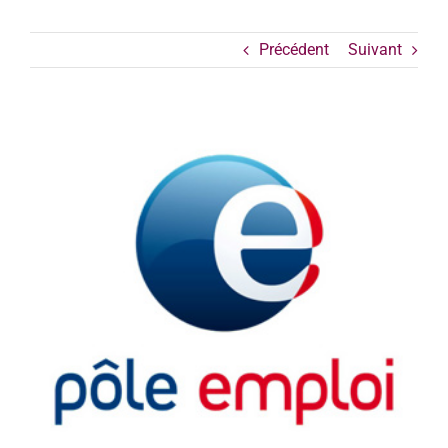
Précédent
Suivant
Voir
l'image
agrandie