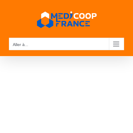
Passer
au
contenu
Aller à...