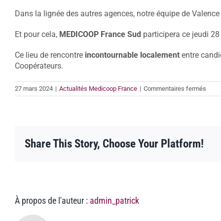
Dans la lignée des autres agences, notre équipe de Valence 
Et pour cela,
MEDICOOP France Sud
participera ce jeudi 2
Ce lieu de rencontre
incontournable localement
entre candid
Coopérateurs.
sur
27 mars 2024
|
Actualités Medicoop France
|
Commentaires fermés
L’ag
MED
Fran
Sud-
Est
Share This Story, Choose Your Platform!
proc
sur
le
terrai
À propos de l'auteur :
admin_patrick