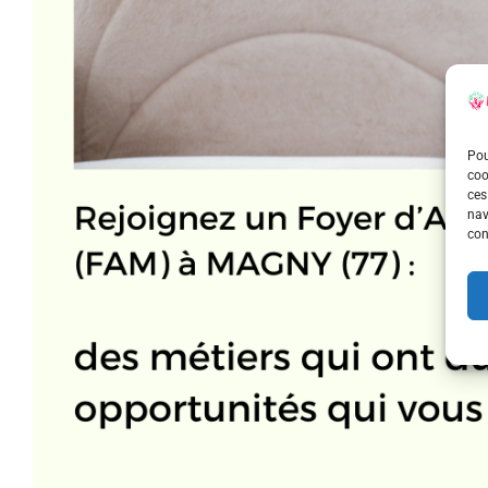
Pou
coo
ces
nav
con