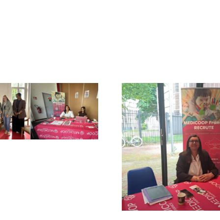
Partenari
Locale Clerm
Job dating Lille
(63
Avenirs (59)