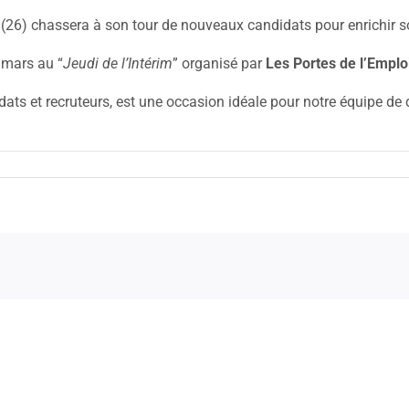
(26) chassera à son tour de nouveaux candidats pour enrichir so
8 mars au “
Jeudi de l’Intérim
” organisé par
Les Portes de l’Emplo
ats et recruteurs, est une occasion idéale pour notre équipe de 
ence
ICOOP
ce
hainement
n