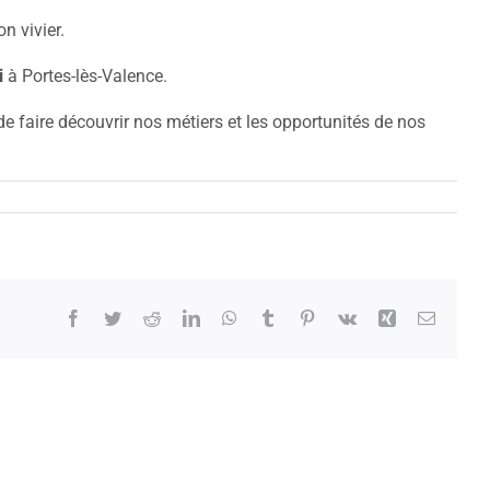
n vivier.
i
à Portes-lès-Valence.
de faire découvrir nos métiers et les opportunités de nos
Facebook
Twitter
Reddit
LinkedIn
WhatsApp
Tumblr
Pinterest
Vk
Xing
Email