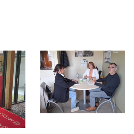
at Mission
ont-Ferrand
)