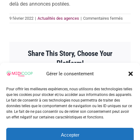
delà des annonces postées.
sur
9 février 2022
|
Actualités des agences
|
Commentaires fermés
La
crise
sanitaire
développ
des
Share This Story, Choose Your
besoins
et
Platform!
augment
le
Gérer le consentement
temps
Facebook
Twitter
Reddit
LinkedIn
WhatsApp
Tumblr
Pinterest
Vk
Xing
Email
de
travail
Pour offrir les meilleures expériences, nous utilisons des technologies telles
de
que les cookies pour stocker et/ou accéder aux informations des appareils.
certains
Le fait de consentir à ces technologies nous permettra de traiter des
emplois
données telles que le comportement de navigation ou les ID uniques sur ce
À propos de l'auteur :
admin_patrick
site. Le fait de ne pas consentir ou de retirer son consentement peut avoir
un effet négatif sur certaines caractéristiques et fonctions.
Accepter