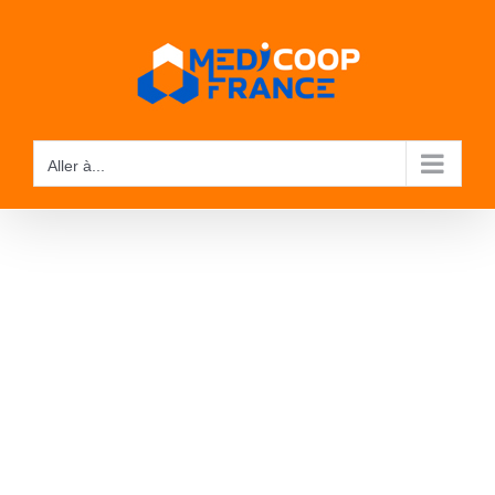
Passer
au
contenu
Aller à...