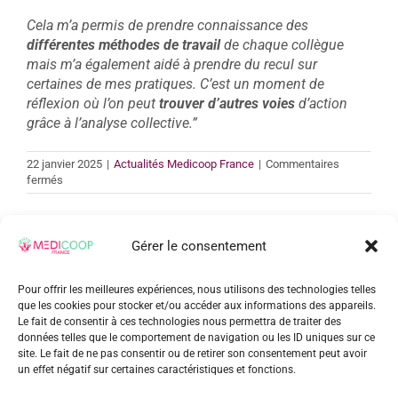
Cela m’a permis de prendre connaissance des
différentes méthodes de travail
de chaque collègue
mais m’a également aidé à prendre du recul sur
certaines de mes pratiques. C’est un moment de
réflexion où l’on peut
trouver d’autres voies
d’action
grâce à l’analyse collective.”
22 janvier 2025
|
Actualités Medicoop France
|
Commentaires
sur
fermés
Initiative
intérimaire
:
échange
Gérer le consentement
de
Share This Story, Choose Your
pratiques
Pour offrir les meilleures expériences, nous utilisons des technologies telles
professionnelles
Platform!
que les cookies pour stocker et/ou accéder aux informations des appareils.
Le fait de consentir à ces technologies nous permettra de traiter des
données telles que le comportement de navigation ou les ID uniques sur ce
Facebook
Twitter
Reddit
LinkedIn
WhatsApp
Tumblr
Pinterest
Vk
Xing
Email
site. Le fait de ne pas consentir ou de retirer son consentement peut avoir
un effet négatif sur certaines caractéristiques et fonctions.