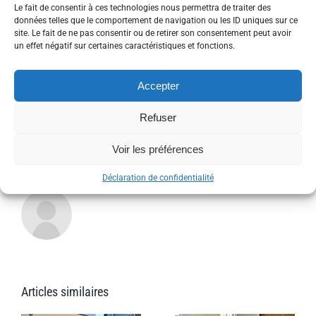
MEDIC
Le fait de consentir à ces technologies nous permettra de traiter des
France
données telles que le comportement de navigation ou les ID uniques sur ce
:
site. Le fait de ne pas consentir ou de retirer son consentement peut avoir
Share This Story, Choose Your
bilan
un effet négatif sur certaines caractéristiques et fonctions.
du
Platform!
premie
semest
Accepter
Facebook
Twitter
Reddit
LinkedIn
WhatsApp
Tumblr
Pinterest
Vk
Xing
Email
Refuser
Voir les préférences
À propos de l'auteur :
admin_patrick
Déclaration de confidentialité
Articles similaires