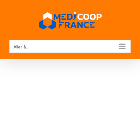
Passer
au
contenu
Aller à...