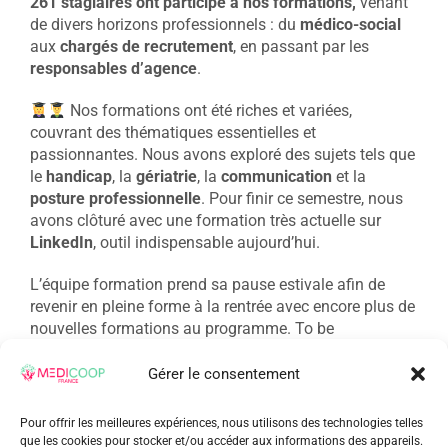
261 stagiaires ont participé à nos formations,
venant
de divers horizons professionnels : du
médico-social
aux
chargés de recrutement
, en passant par les
responsables d’agence
.
Nos formations ont été riches et variées,
couvrant des thématiques essentielles et
passionnantes. Nous avons exploré des sujets tels que
le
handicap
, la
gériatrie
, la
communication
et la
posture professionnelle
. Pour finir ce semestre, nous
avons clôturé avec une formation très actuelle sur
LinkedIn
, outil indispensable aujourd’hui.
L’équipe formation prend sa pause estivale afin de
revenir en pleine forme à la rentrée avec encore plus de
nouvelles formations au programme. To be
continued…
Gérer le consentement
sur
1 août 2024
|
Actualités Medicoop France
|
Commentaires fermés
Format
Pour offrir les meilleures expériences, nous utilisons des technologies telles
chez
que les cookies pour stocker et/ou accéder aux informations des appareils.