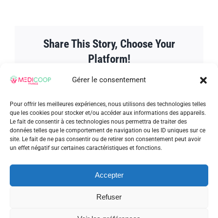
année
2025
!
Share This Story, Choose Your
Platform!
Facebook
Twitter
Reddit
LinkedIn
WhatsApp
Tumblr
Pinterest
Vk
Xing
Email
Gérer le consentement
Pour offrir les meilleures expériences, nous utilisons des technologies telles
que les cookies pour stocker et/ou accéder aux informations des appareils.
Le fait de consentir à ces technologies nous permettra de traiter des
données telles que le comportement de navigation ou les ID uniques sur ce
À propos de l'auteur :
admin_patrick
site. Le fait de ne pas consentir ou de retirer son consentement peut avoir
un effet négatif sur certaines caractéristiques et fonctions.
Accepter
Refuser
Articles similaires