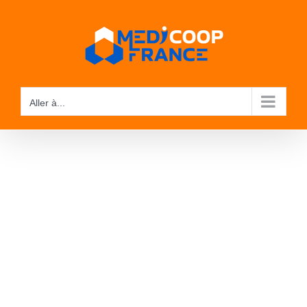
Passer
au
contenu
Aller à...