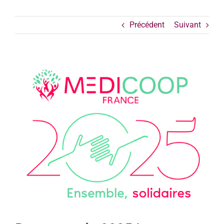
Précédent
Suivant
Voir
l'image
agrandie