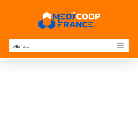
Passer
au
contenu
Aller à...