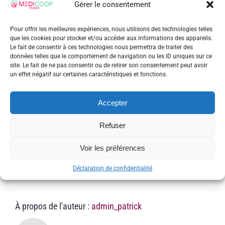
Gérer le consentement
Madame Fazyla Gasmi
Pour offrir les meilleures expériences, nous utilisons des technologies telles
Présidente Exécutive MEDICOOP France
que les cookies pour stocker et/ou accéder aux informations des appareils.
Le fait de consentir à ces technologies nous permettra de traiter des
données telles que le comportement de navigation ou les ID uniques sur ce
sur
2 juillet 2025
|
Actualités Medicoop France
|
Commentaires fermés
site. Le fait de ne pas consentir ou de retirer son consentement peut avoir
AGO
un effet négatif sur certaines caractéristiques et fonctions.
MEDI
Franc
du
Accepter
27
Share This Story, Choose Your
juin
2025
Refuser
Platform!
Voir les préférences
Facebook
Twitter
Reddit
LinkedIn
WhatsApp
Tumblr
Pinterest
Vk
Xing
Email
Déclaration de confidentialité
À propos de l'auteur :
admin_patrick