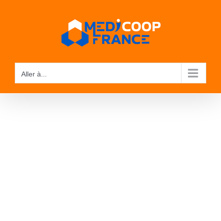
Passer
au
contenu
Aller à...