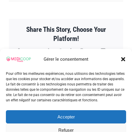
L’agence
de
Paris
au
salon
Share This Story, Choose Your
ASH
Platform!
Facebook
Twitter
Reddit
LinkedIn
WhatsApp
Tumblr
Pinterest
Vk
Xing
Email
Gérer le consentement
Pour offrir les meilleures expériences, nous utilisons des technologies telles
que les cookies pour stocker et/ou accéder aux informations des appareils.
À propos de l'auteur :
admin_patrick
Le fait de consentir à ces technologies nous permettra de traiter des
données telles que le comportement de navigation ou les ID uniques sur ce
site. Le fait de ne pas consentir ou de retirer son consentement peut avoir
un effet négatif sur certaines caractéristiques et fonctions.
Accepter
Refuser