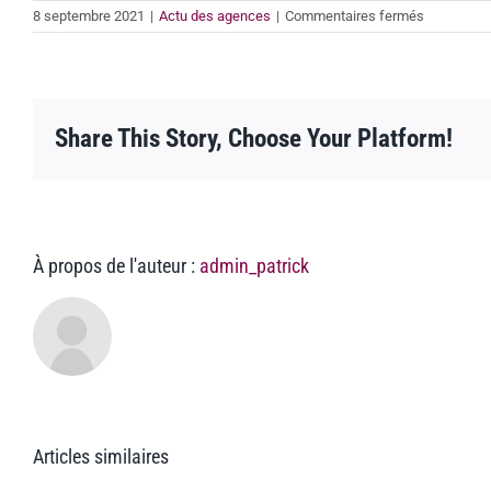
sur
8 septembre 2021
|
Actu des agences
|
Commentaires fermés
L’agence
de
Clermont
valorise
la
Share This Story, Choose Your Platform!
formation
dans
le
cadre
du
plan
Alzheimer
À propos de l'auteur :
admin_patrick
Articles similaires