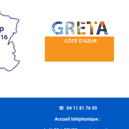
Projet de
aboration de
ence de Nice
c le secteur
co-social du
Greta
☏ 04 11 81 76 90
Accueil téléphonique :