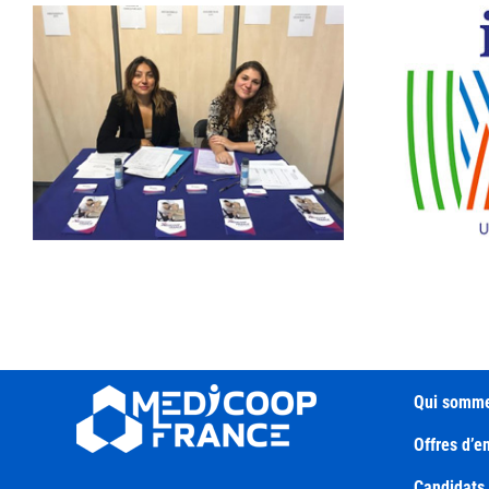
L
Bienvenue à Itinova
Qui somme
Offres d’e
Candidats