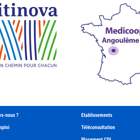
coll
l’ag
’agence d’Angoulême en
ave
contact étroit avec les
médi
futurs diplomés AES
s-nous ?
Etablissements
mploi
Téléconsultation
Placement CDI