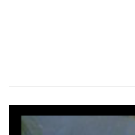
Voir
l'image
agrandie