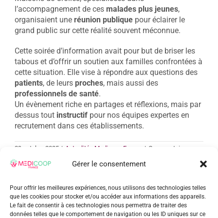
l’accompagnement de ces
malades plus jeunes
,
organisaient une
réunion publique
pour éclairer le
grand public sur cette réalité souvent méconnue.
Cette soirée d’information avait pour but de briser les
tabous et d’offrir un soutien aux familles confrontées à
cette situation. Elle vise à répondre aux questions des
patients
, de leurs
proches
, mais aussi des
professionnels de santé
.
Un évènement riche en partages et réflexions, mais par
dessus tout
instructif
pour nos équipes expertes en
recrutement dans ces établissements.
29 octobre 2025
|
Actualités Medicoop France
|
Commentaires
sur
fermés
Gérer le consentement
MEDICOOP
France
Pour offrir les meilleures expériences, nous utilisons des technologies telles
Sud-
que les cookies pour stocker et/ou accéder aux informations des appareils.
Est
Le fait de consentir à ces technologies nous permettra de traiter des
Share This Story, Choose Your
sensibilisée
données telles que le comportement de navigation ou les ID uniques sur ce
à