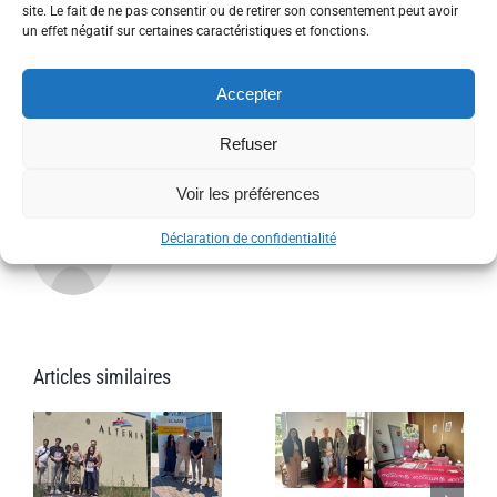
site. Le fait de ne pas consentir ou de retirer son consentement peut avoir
Platform!
l’Alzheimer
un effet négatif sur certaines caractéristiques et fonctions.
précoce
Facebook
Twitter
Reddit
LinkedIn
WhatsApp
Tumblr
Pinterest
Vk
Xing
Email
Accepter
Refuser
À propos de l'auteur :
admin_patrick
Voir les préférences
Déclaration de confidentialité
Articles similaires
Présence
n
Job dating
dans le Loiret