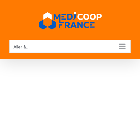
Passer
au
contenu
Aller à...