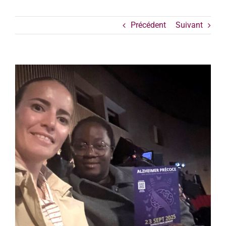
Précédent
Suivant
Voir
l'image
agrandie