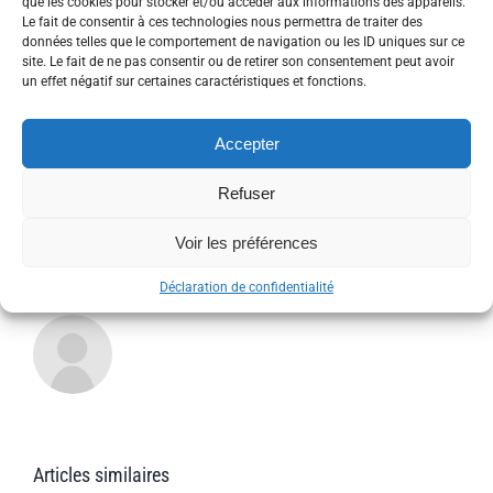
MEDIC
que les cookies pour stocker et/ou accéder aux informations des appareils.
France
Le fait de consentir à ces technologies nous permettra de traiter des
Auvergn
données telles que le comportement de navigation ou les ID uniques sur ce
Limousi
site. Le fait de ne pas consentir ou de retirer son consentement peut avoir
Share This Story, Choose Your
en
un effet négatif sur certaines caractéristiques et fonctions.
visite
Platform!
coopéra
Accepter
Facebook
Twitter
Reddit
LinkedIn
WhatsApp
Tumblr
Pinterest
Vk
Xing
Email
Refuser
Voir les préférences
À propos de l'auteur :
admin_patrick
Déclaration de confidentialité
Articles similaires