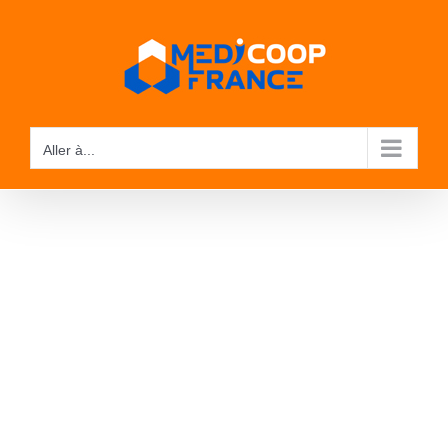
Passer
au
contenu
Aller à...