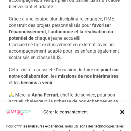
accompagnés, à temps plein ou partiel, dans un cadre
bienveillant et adapté.
Grâce à une équipe pluridisciplinaire engagée, l’IME
construit des projets personnalisés pour
favoriser
l’épanouissement, l’autonomie et la réalisation du
potentiel de
chaque jeune accueilli.
L’accueil se fait exclusivement en externat, avec un
accompagnement adapté pour les enfants également
scolarisés en classe ULIS.
Cette visite a aussi été l’occasion de faire un
point sur
notre collaboration,
les
missions de nos intérimaires
et les
besoins à venir.
Merci à
Anna Ferrari
, cheffe de service, pour son
accueil chaleureux, la richesse de nos échanges et sa
transmission de passion pour son métier.
Gérer le consentement
sur
4 juin 2025
|
Actualités Medicoop France
|
Commentaires fermés
Pour offrir les meilleures expériences, nous utilisons des technologies telles