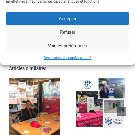
un effet négatif sur certaines caractéristiques et fonctions.
À propos de l'auteur :
admin_patrick
Accepter
Refuser
Voir les préférences
Déclaration de confidentialité
Articles similaires
La
P
semaine
“La saison
“engagée” de
est lancée !”
u
MEDICOOP
comme on dit
France
dans le Sud
Aquitaine