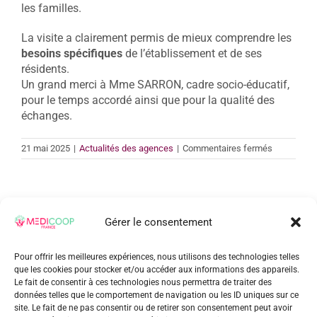
les familles.
La visite a clairement permis de mieux comprendre les
besoins spécifiques
de l’établissement et de ses
résidents.
Un grand merci à Mme SARRON, cadre socio-éducatif,
pour le temps accordé ainsi que pour la qualité des
échanges.
sur
21 mai 2025
|
Actualités des agences
|
Commentaires fermés
Découvert
terrain
:
visite
Gérer le consentement
Share This Story, Choose Your
d’un
foyer
Platform!
occupation
Pour offrir les meilleures expériences, nous utilisons des technologies telles
que les cookies pour stocker et/ou accéder aux informations des appareils.
Facebook
Twitter
Reddit
LinkedIn
WhatsApp
Tumblr
Pinterest
Vk
Xing
Email
Le fait de consentir à ces technologies nous permettra de traiter des
données telles que le comportement de navigation ou les ID uniques sur ce
site. Le fait de ne pas consentir ou de retirer son consentement peut avoir